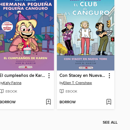
El cumpleaños de Karen
Con Stacey en Nueva York
by
Katy Farina
by
Ellen T. Crenshaw
EBOOK
EBOOK
BORROW
BORROW
SEE ALL