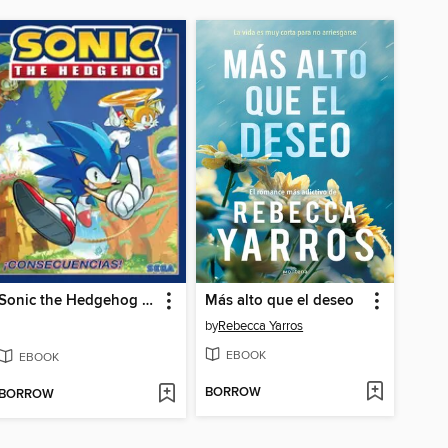
Sonic the Hedgehog (2018), Volume 1
Más alto que el deseo
by
Rebecca Yarros
EBOOK
EBOOK
BORROW
BORROW