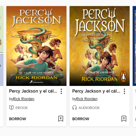
Percy Jackson y el cáliz de los dioses
Percy Jackson y el cáliz de los dioses
by
Rick Riordan
by
Rick Riordan
EBOOK
AUDIOBOOK
BORROW
BORROW