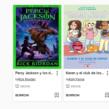
Percy Jackson y los dioses del Olimpo
Karen y el club de los gatos
by
Rick Riordan
by
Katy Farina
EBOOK
EBOOK
BORROW
BORROW