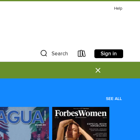
Help
Sign in
Search
×
SEE ALL