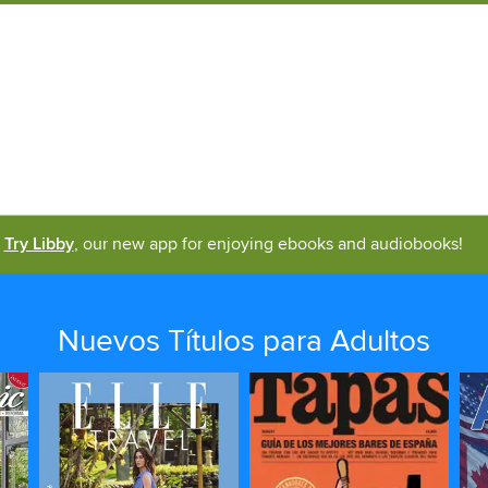
Try Libby
, our new app for enjoying ebooks and audiobooks!
Nuevos Títulos para Adultos