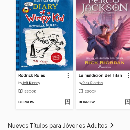
Rodrick Rules
La maldición del Titán
by
Jeff Kinney
by
Rick Riordan
EBOOK
EBOOK
BORROW
BORROW
Nuevos Títulos para Jóvenes Adultos